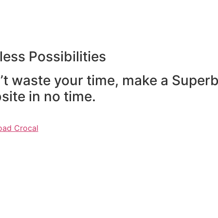
ess Possibilities
’t waste your time, make a Super
ite in no time.
ad Crocal