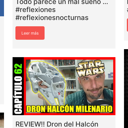
Todo parece un mal sueño …
#reflexiones
#reflexionesnocturnas
Leer más
REVIEW!! Dron del Halcón