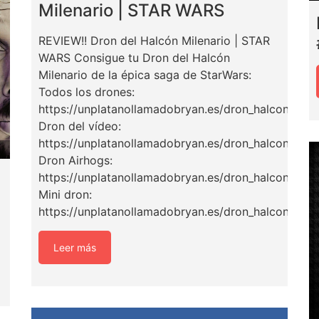
Milenario | STAR WARS
REVIEW!! Dron del Halcón Milenario | STAR
WARS Consigue tu Dron del Halcón
Milenario de la épica saga de StarWars:
Todos los drones:
https://unplatanollamadobryan.es/dron_halcon_mile
Dron del vídeo:
https://unplatanollamadobryan.es/dron_halcon_mile
Dron Airhogs:
https://unplatanollamadobryan.es/dron_halcon_mile
Mini dron:
https://unplatanollamadobryan.es/dron_halcon_mil
Leer más