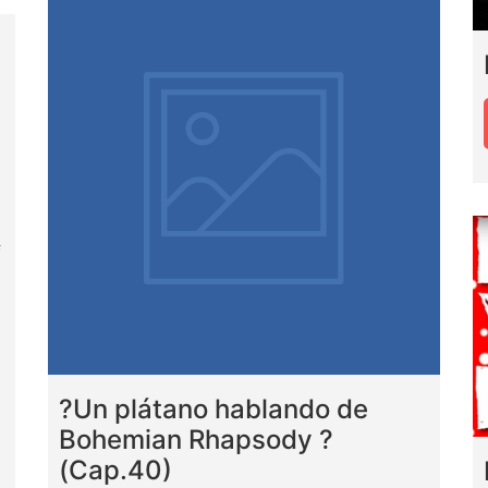
f
?Un plátano hablando de
Bohemian Rhapsody ?
(Cap.40)