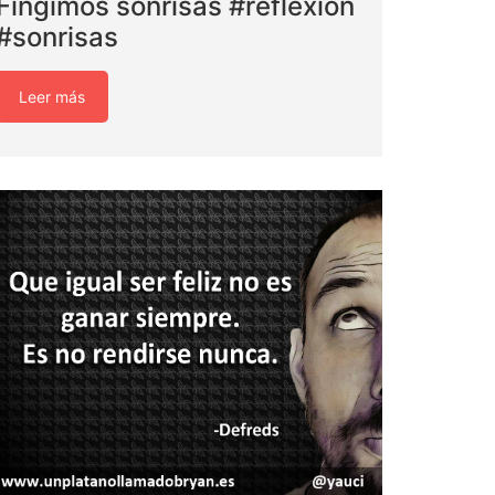
Fingimos sonrisas #reflexión
#sonrisas
Leer más