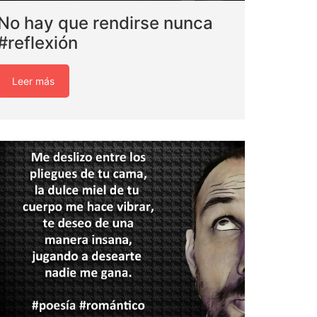
No hay que rendirse nunca
#reflexión
Leer más
nario
nario_video
nario_airhogs
enario_minidron