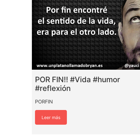
POR FIN!! #Vida #humor
#reflexión
PORFIN
Leer más