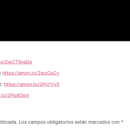
.to/2wCT5nsDe
e
https://amzn.to/2wzOuCy
z:
https://amzn.to/2PvYVy5
n.to/2Pp8Oxm
blicada.
Los campos obligatorios están marcados con
*