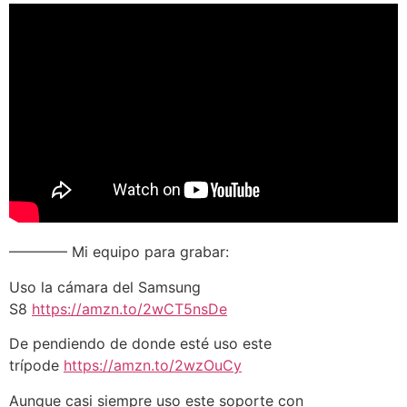
———— Mi equipo para grabar:
Uso la cámara del Samsung
S8
https://amzn.to/2wCT5nsDe
De pendiendo de donde esté uso este
trípode
https://amzn.to/2wzOuCy
Aunque casi siempre uso este soporte con