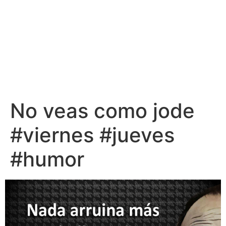
No veas como jode
#viernes #jueves
#humor