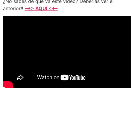
¿No sabes de qué va este vídeo? Deberías ver el
anterior!!
—>> AQUÍ <<—