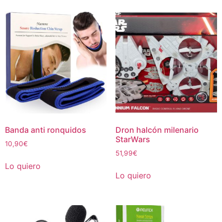
Banda anti ronquidos
Dron halcón milenario
StarWars
10,90
€
51,99
€
Lo quiero
Lo quiero